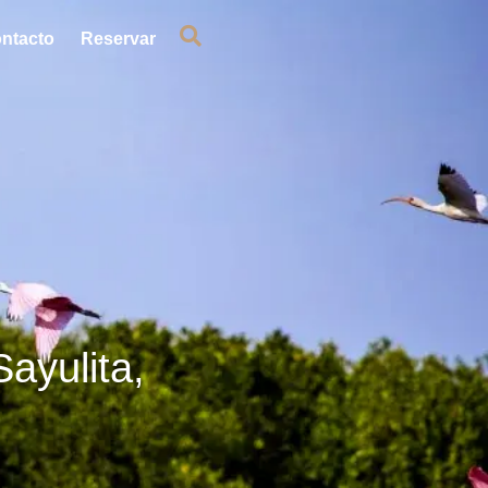
ntacto
Reservar
ayulita,