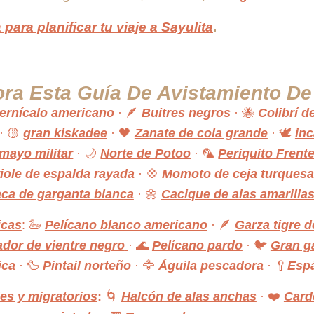
 para planificar tu viaje a Sayulita
.
ora Esta Guía De Avistamiento D
ernícalo americano
· 🪶
Buitres negros
· 🐝
Colibrí d
· 🟡
gran kiskadee
· 🖤
Zanate de cola grande
· 🕊️
in
mayo militar
· 🌙
Norte de Potoo
· 🦜
Periquito Frent
iole de espalda rayada
· 💠
Momoto de ceja turquesa
aca de garganta blanca
· 🌼
Cacique de alas amarilla
icas
: 🦢
Pelícano blanco americano
· 🪶
Garza tigre 
ador de vientre negro
· 🌊
Pelícano pardo
· 🐦
Gran g
ica
· 🦆
Pintail norteño
· 🦅
Águila pescadora
· 🥄
Espá
es y migratorios
:
🌀
Halcón de alas anchas
· ❤️
Card