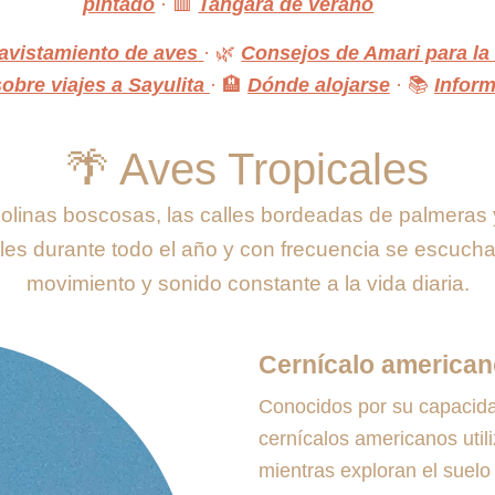
pintado
· 🟥
Tangara de verano
avistamiento de aves
· 🌿
Consejos de Amari para la
bre viajes a Sayulita
· 🏨
Dónde alojarse
· 📚
Inform
🌴 Aves Tropicales
colinas boscosas, las calles bordeadas de palmeras y
es durante todo el año y con frecuencia se escucha
movimiento y sonido constante a la vida diaria.
Cernícalo american
Conocidos por su capacidad 
cernícalos americanos uti
mientras exploran el suel