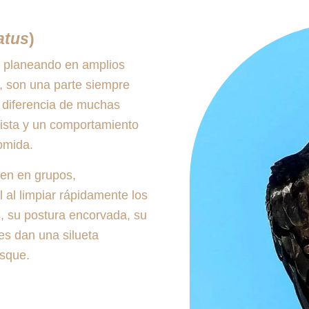
atus
)
ia planeando en amplios
es, son una parte siempre
A diferencia de muchas
ista y un comportamiento
comida.
en en grupos,
al limpiar rápidamente los
, su postura encorvada, su
es dan una silueta
osque.