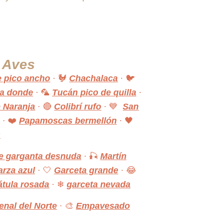
e Aves
e pico ancho
· 🐓
Chachalaca
· 🐦
ca donde
· 🦜
Tucán pico de quilla
·
e Naranja
· 🔴
Colibrí rufo
· 💙
San
· ❤️
Papamoscas bermellón
· 🖤
s
de garganta desnuda
· 🎣
Martín
arza azul
· 🤍
Garceta grande
· 😂
tula rosada
· ❄
garceta nevada
enal del Norte
· 🎨
Empavesado