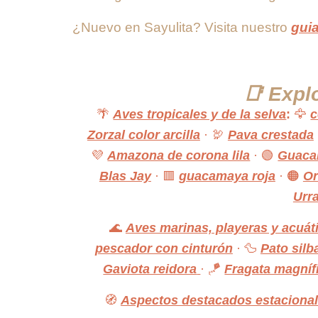
¿Nuevo en Sayulita? Visita nuestro
guia
📑 Expl
🌴
Aves tropicales y de la selva
:
🦅
c
Zorzal color arcilla
· 🦃
Pava crestada
💜
Amazona de corona lila
· 🟢
Guaca
Blas Jay
· 🟥
guacamaya roja
· 🟠
Or
Urr
🌊
Aves marinas, playeras y acuát
pescador con cinturón
· 🦆
Pato silb
Gaviota reidora
· 🪁
Fragata magníf
🧭
Aspectos destacados estacional