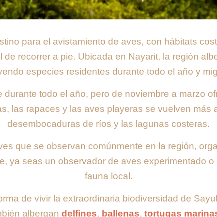
stino para el avistamiento de aves, con hábitats cost
 de recorrer a pie. Ubicada en Nayarit, la región al
uyendo especies residentes durante todo el año y mi
te durante todo el año, pero de noviembre a marzo o
s, las rapaces y las aves playeras se vuelven más ac
desembocaduras de ríos y las lagunas costeras.
ves que se observan comúnmente en la región, organ
ente, ya seas un observador de aves experimentado o
fauna local.
rma de vivir la extraordinaria biodiversidad de Sayu
ambién albergan
delfines
,
ballenas
,
tortugas marina