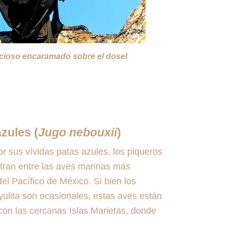
ncioso encaramado sobre el dosel
zules (
Jugo nebouxii
)
or sus vívidas patas azules, los piqueros
tran entre las aves marinas más
el Pacífico de México. Si bien los
ulita son ocasionales, estas aves están
on las cercanas Islas Marietas, donde