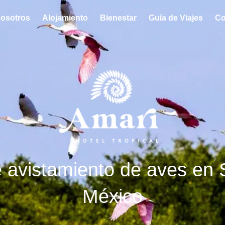
osotros
Alojamiento
Bienestar
Guía de Viajes
Co
 avistamiento de aves en S
México