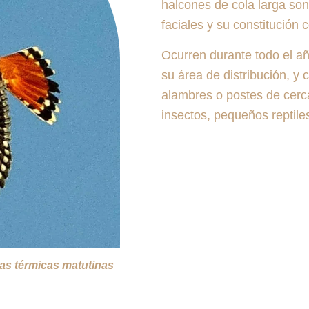
halcones de cola larga son 
faciales y su constitución
Ocurren durante todo el añ
su área de distribución, y 
alambres o postes de cerc
insectos, pequeños reptile
as térmicas matutinas