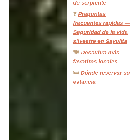
de serpiente
❓
Preguntas
frecuentes rápidas —
Seguridad de la vida
silvestre en Sayulita
🍽️
Descubra más
favoritos locales
🛏️
Dónde reservar su
estancia