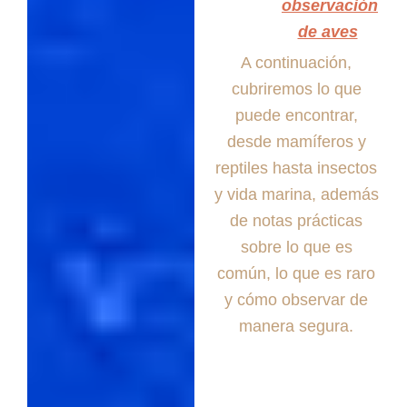
observación
de aves
A continuación,
cubriremos lo que
puede encontrar,
desde mamíferos y
reptiles hasta insectos
y vida marina, además
de notas prácticas
sobre lo que es
común, lo que es raro
y cómo observar de
manera segura.