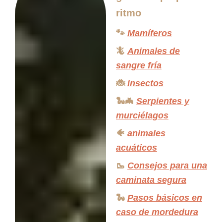
ritmo
🐾
Mamíferos
🦎
Animales de
sangre fría
🐞
insectos
🐍🦇
Serpientes y
murciélagos
🐠
animales
acuáticos
🥾
Consejos para una
caminata segura
🐍
Pasos básicos en
caso de mordedura