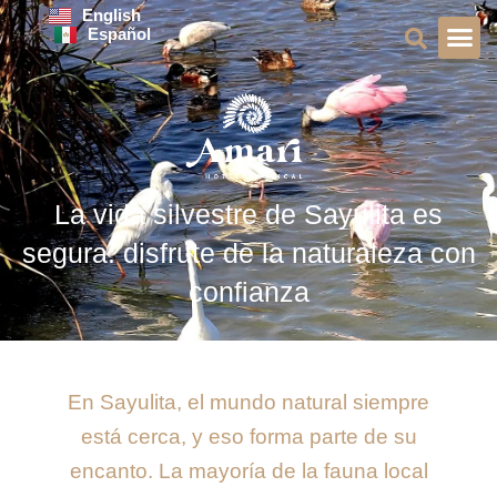
Ir
English
Español
al
contenido
Sobre No
Guía de Via
La vida silvestre de Sayulita es
segura: disfrute de la naturaleza con
confianza
En Sayulita, el mundo natural siempre
está cerca, y eso forma parte de su
encanto. La mayoría de la fauna local