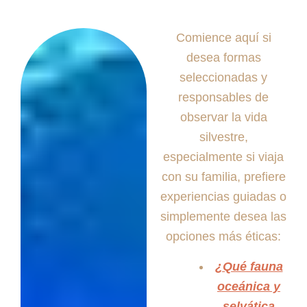
Comience aquí si
desea formas
seleccionadas y
responsables de
observar la vida
silvestre,
especialmente si viaja
con su familia, prefiere
experiencias guiadas o
simplemente desea las
opciones más éticas:
¿Qué fauna
oceánica y
selvática