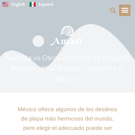
Ir
English
Español
al
contenido
Sobre No
Guía de Viaje
Sayulita vs Otros Destinos de Playa de
México: ¿Cuál Pueblo Costero Es el
Mejor?
México ofrece algunos de los destinos
de playa más hermosos del mundo,
pero elegir el adecuado puede ser