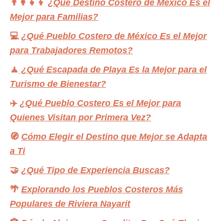
👨‍👩‍👧‍👦
¿Qué Destino Costero de México Es el
Mejor para Familias?
💻
¿Qué Pueblo Costero de México Es el Mejor
para Trabajadores Remotos?
🧘
¿Qué Escapada de Playa Es la Mejor para el
Turismo de Bienestar?
✈️
¿Qué Pueblo Costero Es el Mejor para
Quienes Visitan por Primera Vez?
🧭
Cómo Elegir el Destino que Mejor se Adapta
a Ti
🤝
¿Qué Tipo de Experiencia Buscas?
🌴
Explorando los Pueblos Costeros Más
Populares de Riviera Nayarit