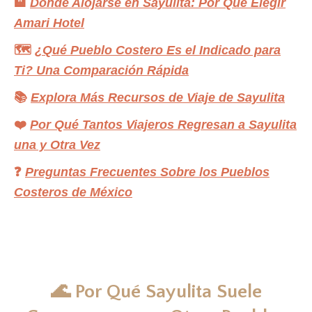
🏨
Dónde Alojarse en Sayulita: Por Qué Elegir
Amari Hotel
🗺️
¿Qué Pueblo Costero Es el Indicado para
Ti? Una Comparación Rápida
📚
Explora Más Recursos de Viaje de Sayulita
❤️
Por Qué Tantos Viajeros Regresan a Sayulita
una y Otra Vez
❓
Preguntas Frecuentes Sobre los Pueblos
Costeros de México
🌊 Por Qué Sayulita Suele