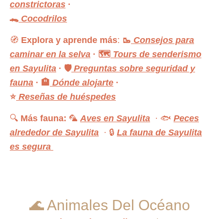
constrictoras
·
🐊
Cocodrilos
🧭
Explora y aprende más
:
🥾
Consejos para
caminar en la selva
·
🗺️
Tours de senderismo
en Sayulita
·
🛡️
Preguntas sobre seguridad y
fauna
·
🏨
Dónde alojarte
·
⭐
Reseñas de huéspedes
🔍
Más fauna:
🦜
Aves en Sayulita
· 🐟
Peces
alrededor de Sayulita
· 🔒
La fauna de Sayulita
es segura
🌊 Animales Del Océano