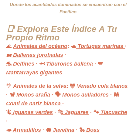
Donde los acantilados iluminados se encuentran con el
Pacífico
📑 Explora Este Índice A Tu
Propio Ritmo
🌊
Animales del océano
:
🐢
Tortugas marinas
·
🐋
Ballenas jorobadas
·
🐬
Delfines
·
🦈
Tiburones ballena
·
🪽
Mantarrayas gigantes
🌴
Animales de la selva
:
🦌
Venado cola blanca
·
🐒
Monos araña
·
🗣️
Monos aulladores
·
🦝
Coatí de nariz blanca
·
🦎
Iguanas verdes
·
🐆
Jaguares
·
🐾
Tlacuache
·
🦔
Armadillos
·
🐗
Javelina
·
🐍
Boas