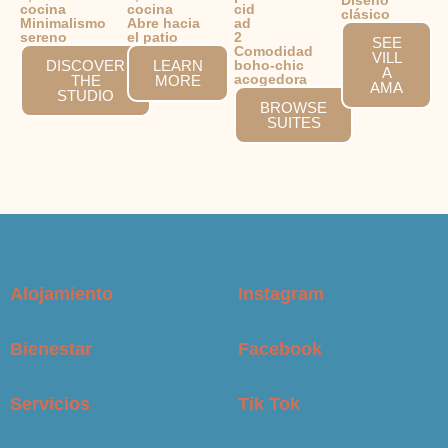
Diseño
cocina
cocina
cid
clásico
Minimalismo
Abre hacia
ad
sereno
el patio
2
SEE
Comodidad
VILL
DISCOVER
LEARN
boho-chic
A
acogedora
THE
MORE
AMA
STUDIO
BROWSE
SUITES
Alojamiento
Instagram
Bienestar
Facebook
Servicios
Tik Tok