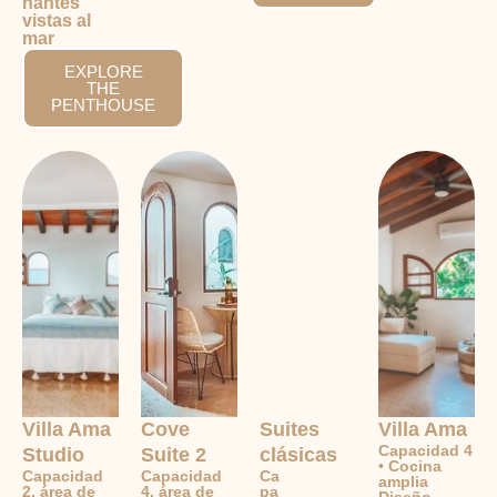
nantes
vistas al
mar
EXPLORE
THE
PENTHOUSE
Villa Ama
Cove
Suites
Villa Ama
Capacidad 4
Studio
Suite 2
clásicas
• Cocina
Capacidad
Capacidad
Ca
amplia
2, área de
4, área de
pa