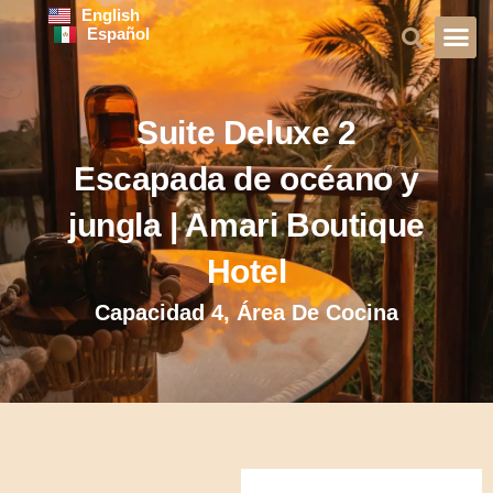
Ir
English
Español
al
contenido
Sobre No
Guía de Via
Suite Deluxe 2
Escapada de océano y
jungla | Amari Boutique
Hotel
Capacidad 4, Área De Cocina