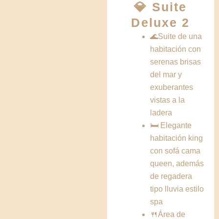
💎 Suite
Deluxe 2
🌊Suite de una
habitación con
serenas brisas
del mar y
exuberantes
vistas a la
ladera
🛏️ Elegante
habitación king
con sofá cama
queen, además
de regadera
tipo lluvia estilo
spa
🍴Área de